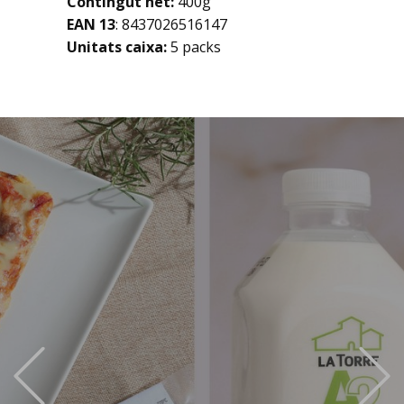
Contingut net:
400g
EAN 13
: ​​​​8437026516147
Unitats caixa:
5 packs
Previous