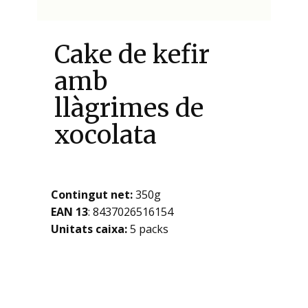
Cake de kefir
amb
llàgrimes de
xocolata
Contingut net:
350g
EAN 13
: ​​​8437026516154
Unitats caixa:
5 packs