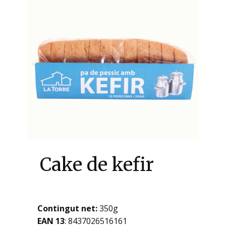
Cake de kefir
Contingut net:
350g
EAN 13
: ​​8437026516161